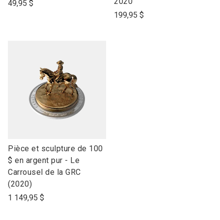
product
product
2020
49,95 $
name
name
199,95 $
link
Pièce et sculpture de 100
to
$ en argent pur - Le
open
Carrousel de la GRC
product
(2020)
name
1 149,95 $