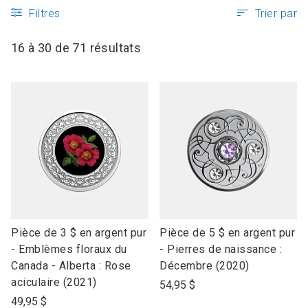
Filtres
Trier par
16 à 30 de 71 résultats
link
link
Pièce de 3 $ en argent pur
Pièce de 5 $ en argent pur
to
to
- Emblèmes floraux du
- Pierres de naissance :
open
open
Canada - Alberta : Rose
Décembre (2020)
product
product
aciculaire (2021)
54,95 $
name
name
49,95 $