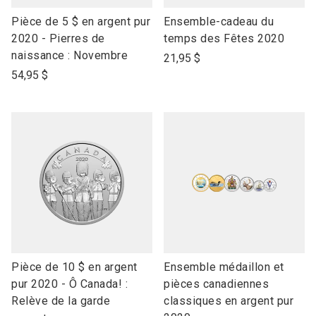
link
link
Pièce de 5 $ en argent pur
Ensemble-cadeau du
to
to
2020 - Pierres de
temps des Fêtes 2020
open
open
naissance : Novembre
21,95 $
product
product
54,95 $
name
name
link
link
Pièce de 10 $ en argent
Ensemble médaillon et
to
to
pur 2020 - Ô Canada! :
pièces canadiennes
open
open
Relève de la garde
classiques en argent pur