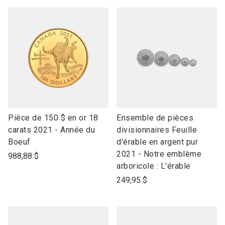
link
link
Pièce de 150 $ en or 18
Ensemble de pièces
to
to
carats 2021 - Année du
divisionnaires Feuille
open
open
Boeuf
d'érable en argent pur
product
product
2021 - Notre emblème
988,88 $
name
name
arboricole : L'érable
249,95 $