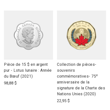
link
link
Pièce de 15 $ en argent
Collection de pièces-
to
to
pur - Lotus lunaire : Année
souvenirs
e
open
open
du Bœuf (2021)
commémoratives- 75
product
product
anniversaire de la
98,88 $
name
name
signature de la Charte des
Nations Unies (2020)
22,95 $