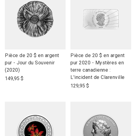
link
link
Pièce de 20 $ en argent
Pièce de 20 $ en argent
to
to
pur - Jour du Souvenir
pur 2020 - Mystères en
open
open
(2020)
terre canadienne :
product
product
L'incident de Clarenville
149,95 $
name
name
129,95 $