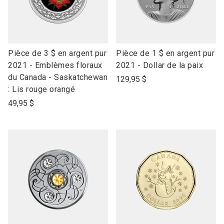
link
link
Pièce de 3 $ en argent pur
Pièce de 1 $ en argent pur
to
to
2021 - Emblèmes floraux
2021 - Dollar de la paix
open
open
du Canada - Saskatchewan
129,95 $
product
product
: Lis rouge orangé
name
name
49,95 $