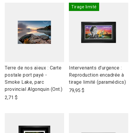
Tirage limité
link
link
Terre de nos aïeux : Carte
Intervenants d’urgence :
to
to
postale port payé -
Reproduction encadrée à
open
open
Smoke Lake, parc
tirage limité (paramédics)
product
product
provincial Algonquin (Ont.)
79,95 $
name
name
2,71 $