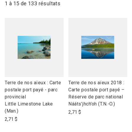
1 à 15 de 133 résultats
link
link
Terre de nos aïeux : Carte
Terre de nos aïeux 2018 :
to
to
postale port payé - parc
Carte postale port payé –
open
open
provincial
Réserve de parc national
product
product
Little Limestone Lake
Nááts’įhch’oh (T.N.-O.)
name
name
(Man.)
2,71 $
2,71 $