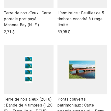
link
link
Terre de nos aïeux : Carte
L’armistice : Feuillet de 5
to
to
postale port payé -
timbres encadré à tirage
open
open
Mahone Bay (N.-É.)
limité
product
product
2,71 $
59,95 $
name
name
link
link
Terre de nos aïeux (2018)
Ponts couverts
to
to
: Bande de 4 timbres (1,20
patrimoniaux : Carte
open
open