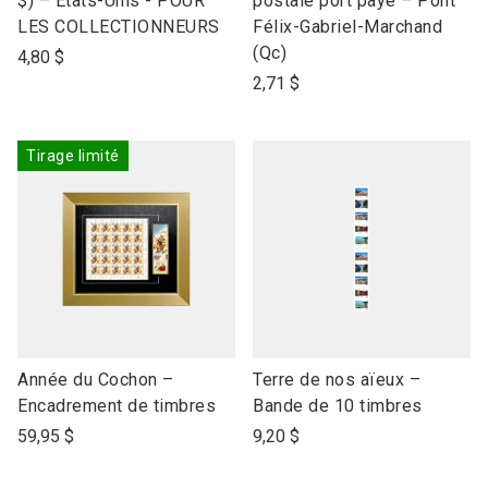
$) – États-Unis - POUR
postale port payé – Pont
product
product
LES COLLECTIONNEURS
Félix-Gabriel-Marchand
name
name
(Qc)
4,80 $
2,71 $
Tirage limité
link
link
Année du Cochon –
Terre de nos aïeux –
to
to
Encadrement de timbres
Bande de 10 timbres
open
open
59,95 $
9,20 $
product
product
name
name