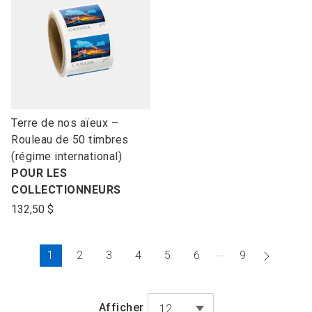
link
Terre de nos aïeux –
to
Rouleau de 50 timbres
open
(régime international)
product
POUR LES
name
COLLECTIONNEURS
132,50 $
...
Page
Aller
1
2
3
4
5
6
9
actuelle
à
la
Afficher
12