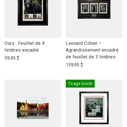
link
link
Ours : Feuillet de 4
Leonard Cohen –
to
to
timbres encadré
Agrandissement encadré
open
open
de feuillet de 3 timbres
59,95 $
product
product
139,95 $
name
name
Tirage limité