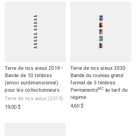
link
link
Terre de nos aïeux 2019–
Terre de nos aïeux 2020 :
to
to
Bande de 10 timbres
Bande du rouleau grand
open
open
(envoi surdimensionné)
format de 5 timbres
MC
product
product
pour les collectionneurs
Permanents
au tarif du
name
name
régime
Nom
Terre de nos aïeux (2019)
de
4,60 $
19,00 $
la
collection"