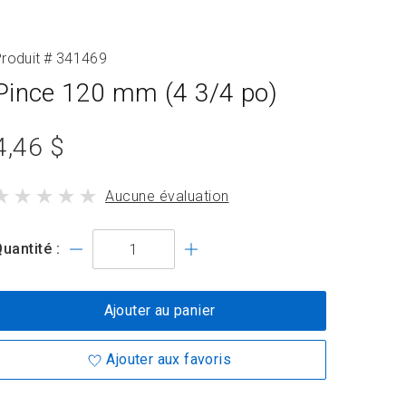
roduit # 341469
Pince 120 mm (4 3/4 po)
prix
4,46 $
du
le
Aucune évaluation
produit
produit
standard
a
uantité :
Ajouter au panier
Ajouter aux favoris